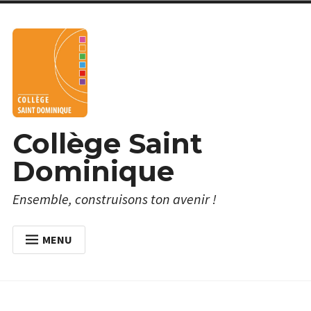
Skip
to
content
Collège Saint
Dominique
Ensemble, construisons ton avenir !
MENU
ACCUEIL
À PROPOS