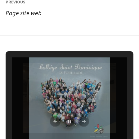
Navigation
PREVIOUS
de
Page site web
l’article