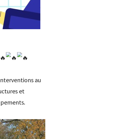
interventions au
uctures et
ipements.