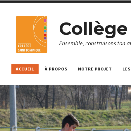
Skip
to
Collège
content
Ensemble, construisons ton av
ACCUEIL
À PROPOS
NOTRE PROJET
LES