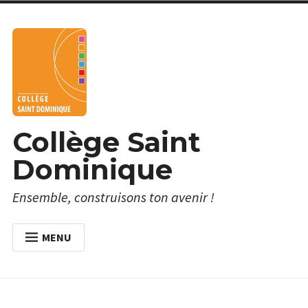
Skip
to
content
Collège Saint
Dominique
Ensemble, construisons ton avenir !
MENU
ACCUEIL
À PROPOS