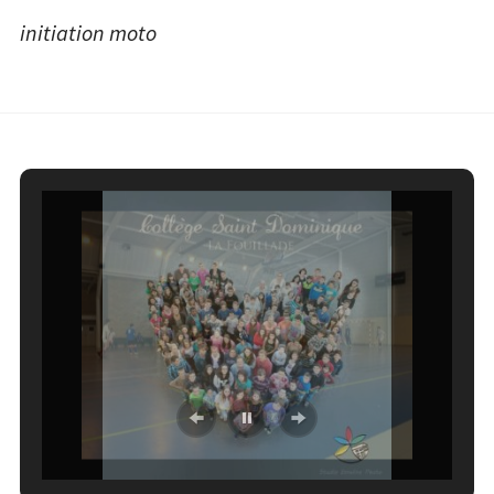
de
initiation moto
l’article