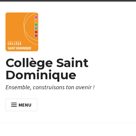
Skip
to
content
Collège Saint
Dominique
Ensemble, construisons ton avenir !
MENU
ACCUEIL
À PROPOS