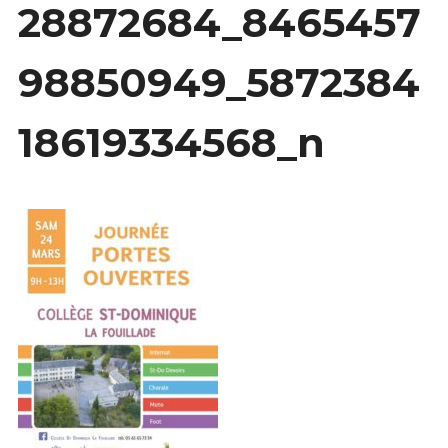
28872684_8465457
NOTRE PROJET
Expan
LES PLUS DU COLLÈGE
98850949_5872384
child
menu
TRANSPORTS
CONTACT
18619334568_n
NOS PARTENAIRES
ÉCOLES