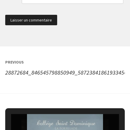
Navigation
PREVIOUS
de
28872684_846545798850949_58723841861933456
l’article