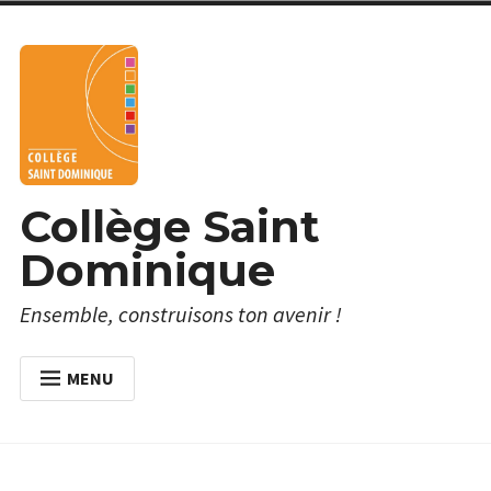
Skip
to
content
Collège Saint
Dominique
Ensemble, construisons ton avenir !
MENU
ACCUEIL
À PROPOS