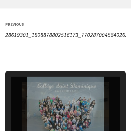
Navigation
PREVIOUS
de
28619301_1808878802516173_77028700456402629
l’article